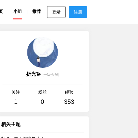
页
小组
推荐
登录
注册
折光💫
[一级会员]
关注
粉丝
经验
1
0
353
相关主题