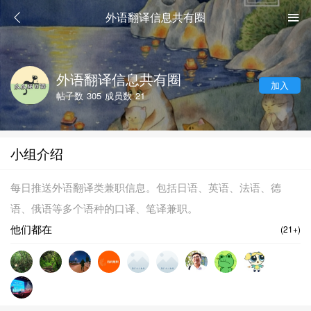
外语翻译信息共有圈
外语翻译信息共有圈
加入
帖子数
305
成员数
21
小组介绍
每日推送外语翻译类兼职信息。包括日语、英语、法语、德
语、俄语等多个语种的口译、笔译兼职。
他们都在
(21+)