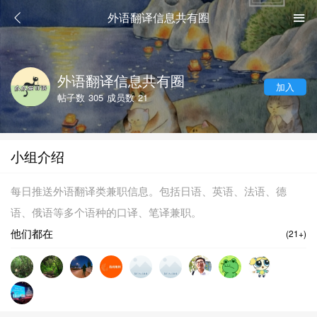
外语翻译信息共有圈
外语翻译信息共有圈
加入
帖子数
305
成员数
21
小组介绍
每日推送外语翻译类兼职信息。包括日语、英语、法语、德
语、俄语等多个语种的口译、笔译兼职。
他们都在
(21+)