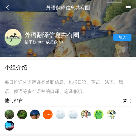
外语翻译信息共有圈
外语翻译信息共有圈
加入
帖子数
305
成员数
21
小组介绍
每日推送外语翻译类兼职信息。包括日语、英语、法语、德
语、俄语等多个语种的口译、笔译兼职。
他们都在
(21+)